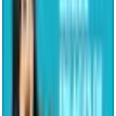
Era común por aquellos años pero le insistí en que
automatizara sus procesos manuales. Usted me
comentó que así estaba bien y que no lo
necesitaban. Su falta de información no le permitió
tomar decisiones. Su competencia empezó a
adivinarles el pensamiento.
Literal, sabía cuando iban a necesitar sus productos
porque tenía información precisa, usted se dio
cuenta muy tarde… sus ventas se vinieron en picada
y no supo ni por qué sus clientes no volvieron. Usted
cerró en el 2024.
De sus colaboradores
: usted nos contrató para hacer
una estrategia de endomarketing, recuerdo la